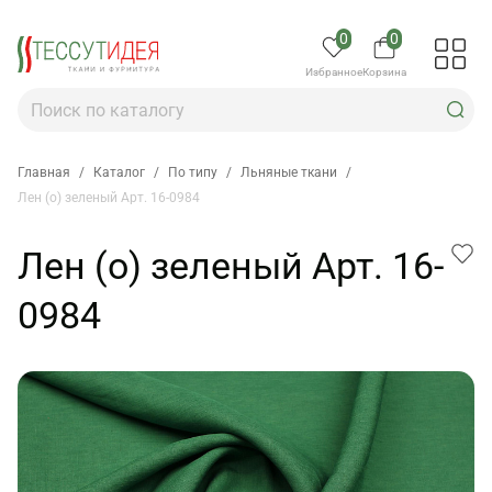
0
0
Избранное
Корзина
Главная
/
Каталог
/
По типу
/
Льняные ткани
/
Лен (о) зеленый Арт. 16-0984
Лен (о) зеленый Арт. 16-
0984