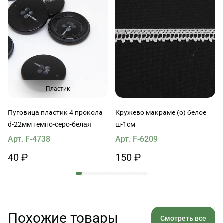
Пластик
Пуговица пластик 4 прокола
Кружево макраме (о) белое
d-22мм темно-серо-белая
ш-1см
Арт. F-4738
Арт. F-6209
40 ₽
150 ₽
Похожие товары
Смотреть все