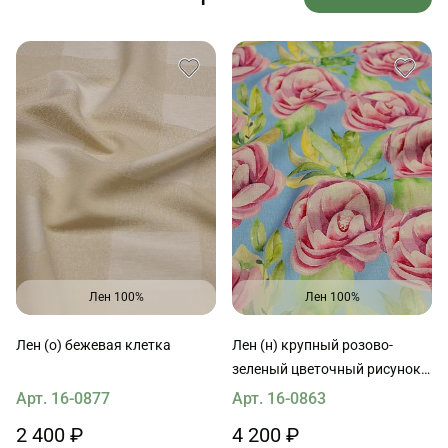
Лен 100%
Лен 100%
Лен (о) бежевая клетка
Лен (н) крупный розово-
зеленый цветочный рисунок
на голубом
Арт. 16-0877
Арт. 16-0863
2 400 ₽
4 200 ₽