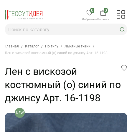
0
0
Избранное
Корзина
Главная
/
Каталог
/
По типу
/
Льняные ткани
/
Лен с вискозой костюмный (о) синий по джинсу Арт. 16-1198
Лен с вискозой
костюмный (о) синий по
джинсу Арт. 16-1198
NEW