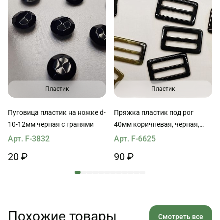
Пластик
Пластик
Пуговица пластик на ножке d-
Пряжка пластик под рог
10-12мм черная с гранями
40мм коричневая, черная,
бежево-коричневая
Арт. F-3832
Арт. F-6625
20 ₽
90 ₽
Похожие товары
Смотреть все