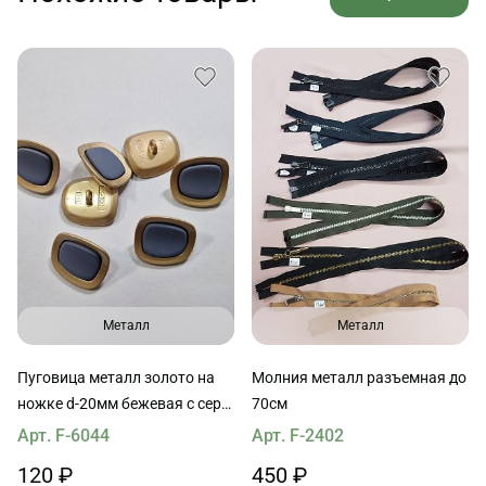
Металл
Металл
Пуговица металл золото на
Молния металл разъемная до
ножке d-20мм бежевая с серо-
70см
голубой вставкой
Арт. F-6044
Арт. F-2402
120 ₽
450 ₽