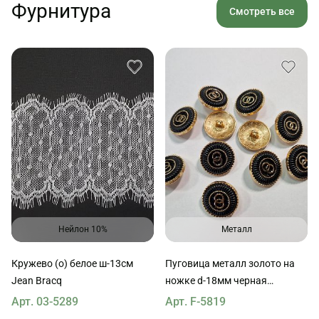
Фурнитура
Смотреть все
Нейлон 10%
Металл
Кружево (о) белое ш-13см
Пуговица металл золото на
Jean Bracq
ножке d-18мм черная
глазированная с логотипом
Арт. 03-5289
Арт. F-5819
шанель