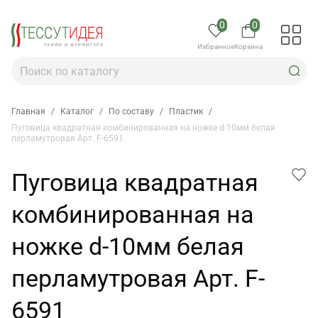
0
0
Избранное
Корзина
Главная
/
Каталог
/
По составу
/
Пластик
/
Пуговица квадратная комбинированная на ножке d-10мм белая
перламутровая Арт. F-6591
Пуговица квадратная
комбинированная на
ножке d-10мм белая
перламутровая Арт. F-
6591