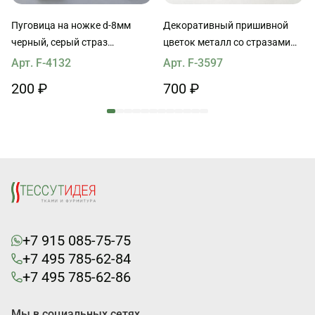
Пуговица на ножке d-8мм
Декоративный пришивной
черный, серый страз
цветок металл со стразами
Swarovski
черный d-40мм
Арт. F-4132
Арт. F-3597
200 ₽
700 ₽
+7 915 085-75-75
+7 495 785-62-84
+7 495 785-62-86
Мы в социальных сетях