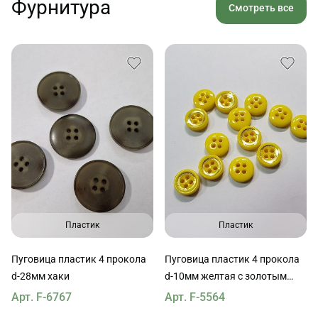
Фурнитура
Смотреть все
Пластик
Пластик
Пуговица пластик 4 прокола
Пуговица пластик 4 прокола
d-28мм хаки
d-10мм желтая с золотым
ободком Versace
Арт. F-6767
Арт. F-5564