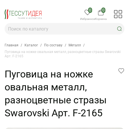
0
0
Избранное
Корзина
Главная
/
Каталог
/
По составу
/
Металл
/
Пуговица на ножке овальная металл, разноцветные стразы Swarovski
Арт. F-2165
Пуговица на ножке
овальная металл,
разноцветные стразы
Swarovski Арт. F-2165