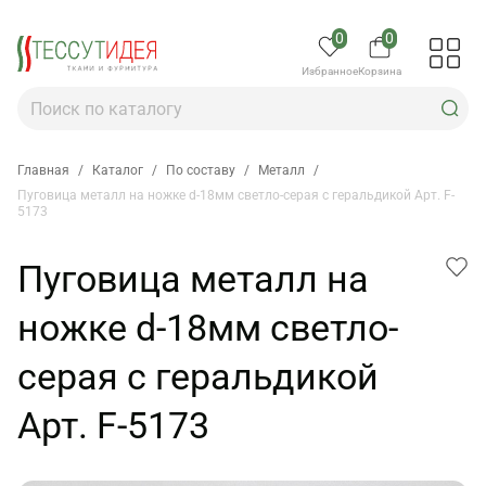
0
0
Избранное
Корзина
Главная
/
Каталог
/
По составу
/
Металл
/
Пуговица металл на ножке d-18мм светло-серая с геральдикой Арт. F-
5173
Пуговица металл на
ножке d-18мм светло-
серая с геральдикой
Арт. F-5173