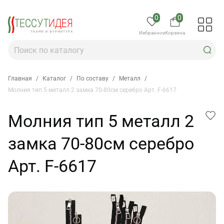
0
0
Избранное
Корзина
Главная
/
Каталог
/
По составу
/
Металл
/
Молния тип 5 металл 2 замка 70-80см серебро Арт. F-6617
Молния тип 5 металл 2
замка 70-80см серебро
Арт. F-6617