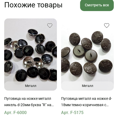
Похожие товары
Смотреть все
Металл
Металл
Пуговица на ножке металл
Пуговица металл на ножке d-
никель d-20мм буква "R" на
18мм темно-коричневая с
черном
геральдикой
Арт. F-6000
Арт. F-5175