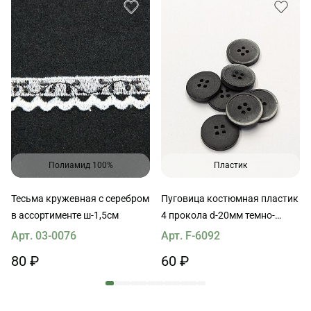
Полиамид 100%
Пластик
Тесьма кружевная с серебром
Пуговица костюмная пластик
в ассортименте ш-1,5см
4 прокола d-20мм темно-
серая
Арт. 03-0076
Арт. F-6092
80 ₽
60 ₽