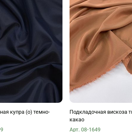
ая купра (о) темно-
Подкладочная вискоза тв
какао
09
Арт. 08-1649