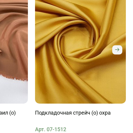
ил (о)
Подкладочная стрейч (о) охра
Арт. 07-1512