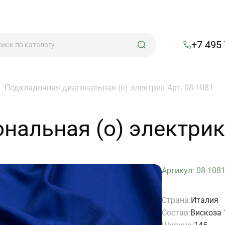
+7 495
/
Подкладочная диагональная (о) электрик Арт. 08-1081
нальная (о) электрик
Артикул: 08-108
Страна:
Италия
Состав:
Вискоза