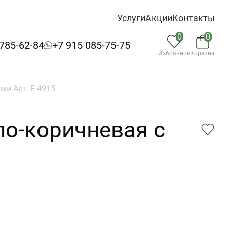
Услуги
Акции
Контакты
0
0
 785-62-84
+7 915 085-75-75
Избранное
Корзина
ми Арт. F-4915
ло-коричневая с