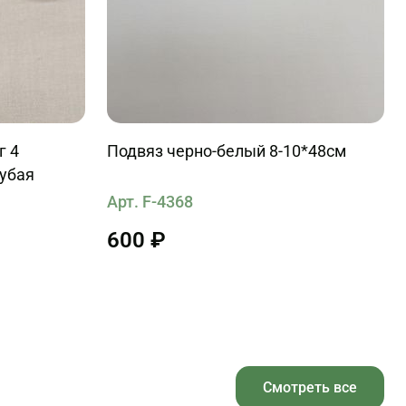
г 4
Подвяз черно-белый 8-10*48см
лубая
Арт. F-4368
600 ₽
Смотреть все