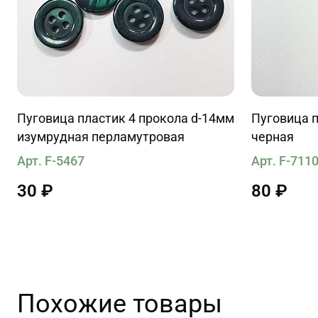
Пуговица пластик 4 прокола d-14мм
Пуговица п
изумрудная перламутровая
черная
Арт. F-5467
Арт. F-711
30 ₽
80 ₽
Похожие товары