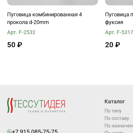
Пуговица комбинированная 4
Пуговица п
прокола d-20mm
фуксия
Арт. F-2532
Арт. F-531
50 ₽
20 ₽
Каталог
По типу
По составу
По назначе
+7 915 085-75-75