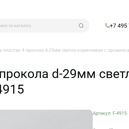
+7 495
а пластик 4 прокола d-29мм светло-коричневая с прожилка
 прокола d-29мм свет
4915
Артикул: F-4915