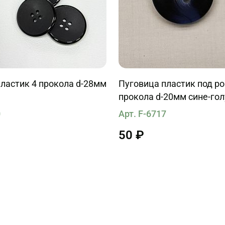
ластик 4 прокола d-28мм
Пуговица пластик под ро
прокола d-20мм сине-го
0
Арт. F-6717
50 ₽