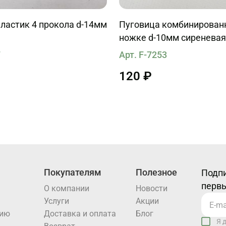
ластик 4 прокола d-14мм
Пуговица комбинирован
ножке d-10мм сиреневая
вставкой
7
Арт. F-7253
120 ₽
Покупателям
Полезное
Подпи
первы
О компании
Новости
Услуги
Акции
нию
Доставка и оплата
Блог
Я 