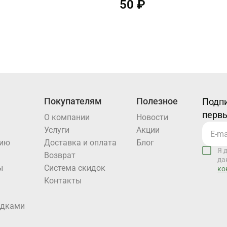
50 ₽
Покупателям
Полезное
Подпи
первы
О компании
Новости
Услуги
Акции
нию
Доставка и оплата
Блог
Я 
Возврат
да
ы
Система скидок
ко
Контакты
идками