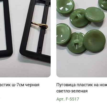
астик ш-7см черная
Пуговица пластик на но
светло-зеленая
9
Арт. F-5517