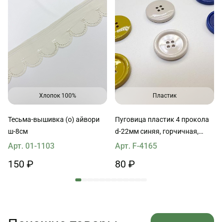
Хлопок 100%
Пластик
Тесьма-вышивка (о) айвори
Пуговица пластик 4 прокола
ш-8см
d-22мм синяя, горчичная,
светло-бежевая MaxMara
Арт. 01-1103
Арт. F-4165
150 ₽
80 ₽