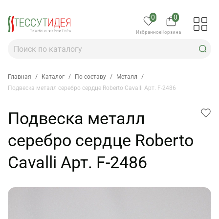
0
0
Избранное
Корзина
Главная
/
Каталог
/
По составу
/
Металл
/
Подвеска металл серебро сердце Roberto Cavalli Арт. F-2486
Подвеска металл
серебро сердце Roberto
Cavalli Арт. F-2486