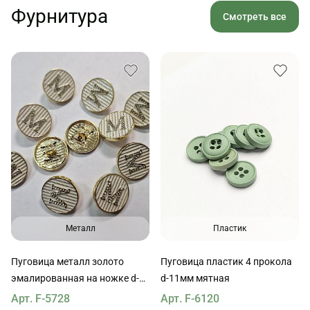
Фурнитура
Смотреть все
Металл
Пластик
Пуговица металл золото
Пуговица пластик 4 прокола
эмалированная на ножке d-
d-11мм мятная
17мм буква "М" из страз на
Арт. F-5728
Арт. F-6120