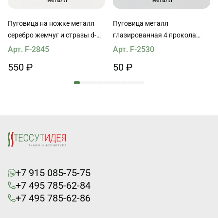
Металл
Металл
Пуговица на ножке металл
Пуговица металл
серебро жемчуг и стразы d-
глазированная 4 прокола
18mm
бежевая d-18mm
Арт. F-2845
Арт. F-2530
550 ₽
50 ₽
+7 915 085-75-75
+7 495 785-62-84
+7 495 785-62-86