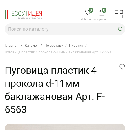
0
0
Избранное
Корзина
Главная
/
Каталог
/
По составу
/
Пластик
/
Пуговица пластик 4 прокола d-11мм баклажановая Арт. F-6563
Пуговица пластик 4
прокола d-11мм
баклажановая Арт. F-
6563