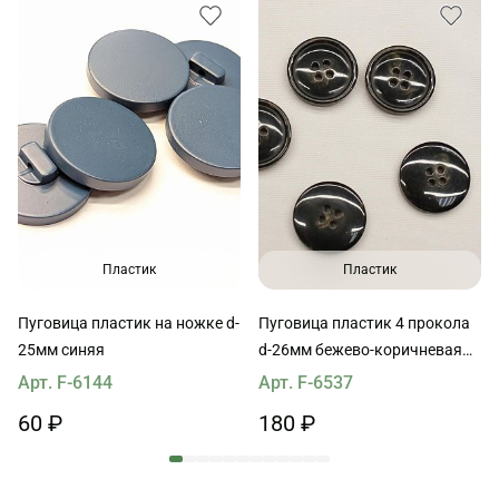
Пластик
Пластик
Пуговица пластик на ножке d-
Пуговица пластик 4 прокола
25мм синяя
d-26мм бежево-коричневая
Max Mara
Арт. F-6144
Арт. F-6537
60 ₽
180 ₽