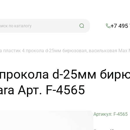
+7 495
а пластик 4 прокола d-25мм бирюзовая, васильковая Max M
 прокола d-25мм бирю
ra Арт. F-4565
Артикул: F-4565