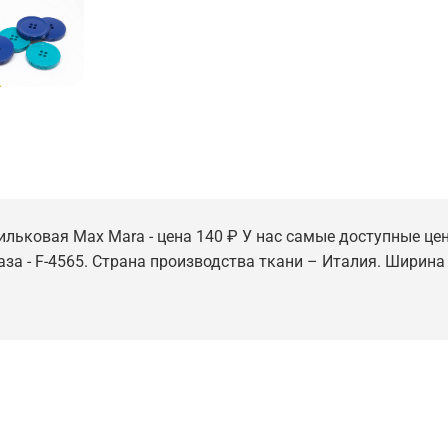
льковая Max Mara - цена 140 ₽ У нас самые доступные цены
за - F-4565. Страна производства ткани – Италия. Ширина э