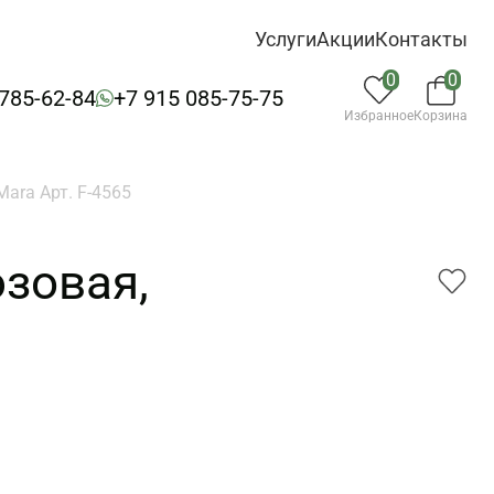
Услуги
Акции
Контакты
0
0
 785-62-84
+7 915 085-75-75
Избранное
Корзина
ara Арт. F-4565
зовая,