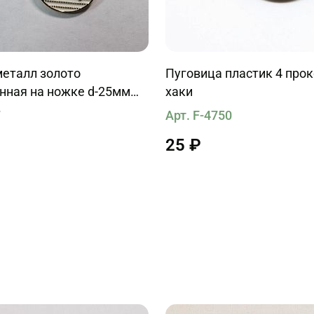
металл золото
Пуговица пластик 4 про
нная на ножке d-25мм
хаки
из страз на белом
7
Арт. F-4750
25 ₽