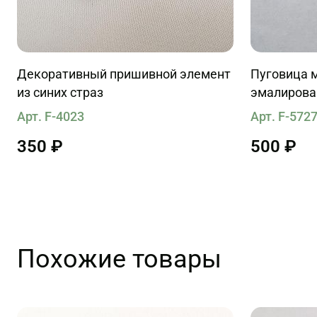
Декоративный пришивной элемент
Пуговица 
из синих страз
эмалирова
буква "М" 
Арт. F-4023
Арт. F-572
350 ₽
500 ₽
Похожие товары