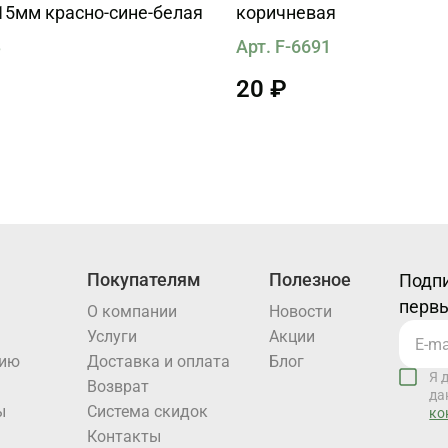
15мм красно-сине-белая
коричневая
3
Арт. F-6691
20 ₽
Покупателям
Полезное
Подпи
первы
О компании
Новости
Услуги
Акции
нию
Доставка и оплата
Блог
Я 
Возврат
да
ы
Система скидок
ко
Контакты