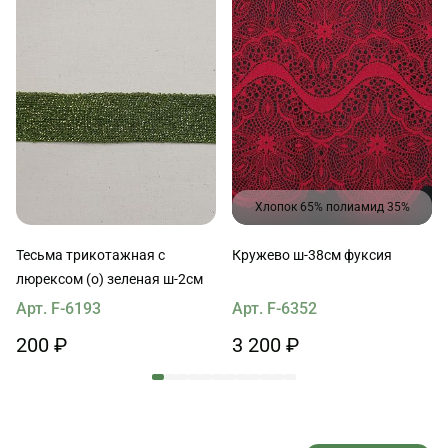
Хлопок 65% полиамид 35%
Тесьма трикотажная с
Кружево ш-38см фуксия
люрексом (о) зеленая ш-2см
Арт. F-6193
Арт. F-6352
200 ₽
3 200 ₽