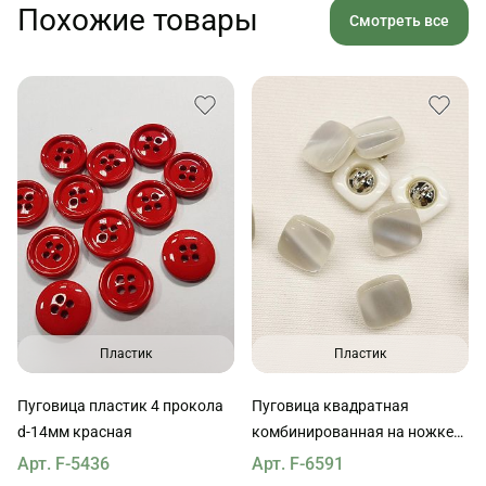
Похожие товары
Смотреть все
Пластик
Пластик
Пуговица пластик 4 прокола
Пуговица квадратная
d-14мм красная
комбинированная на ножке
d-10мм белая перламутровая
Арт. F-5436
Арт. F-6591