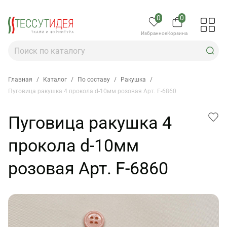
0
0
Избранное
Корзина
Главная
/
Каталог
/
По составу
/
Ракушка
/
Пуговица ракушка 4 прокола d-10мм розовая Арт. F-6860
Пуговица ракушка 4
прокола d-10мм
розовая Арт. F-6860