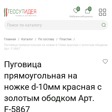
0
0
Избранное
Корзина
Главная
/
Каталог
/
По составу
/
Пластик
/
Пуговица прямоугольная на ножке d-10мм красная с золотым ободком
Арт. F-5867
Пуговица
прямоугольная на
ножке d-10мм красная с
золотым ободком Арт.
F-5867