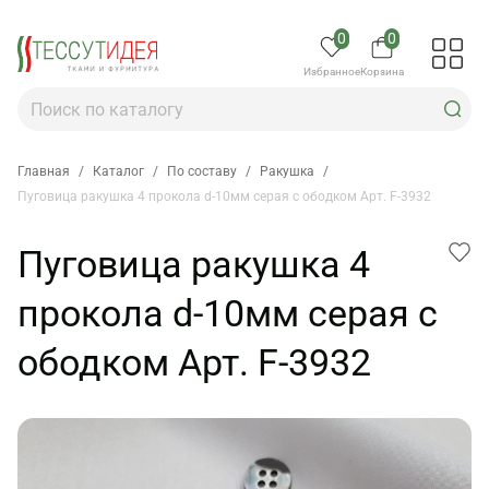
0
0
Избранное
Корзина
Главная
/
Каталог
/
По составу
/
Ракушка
/
Пуговица ракушка 4 прокола d-10мм серая с ободком Арт. F-3932
Пуговица ракушка 4
прокола d-10мм серая с
ободком Арт. F-3932