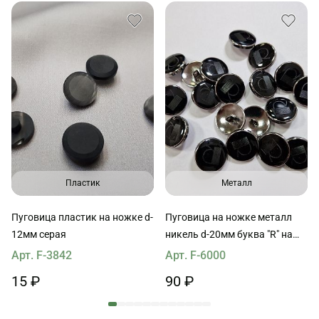
Пластик
Металл
Пуговица пластик на ножке d-
Пуговица на ножке металл
12мм серая
никель d-20мм буква "R" на
черном
Арт. F-3842
Арт. F-6000
15 ₽
90 ₽