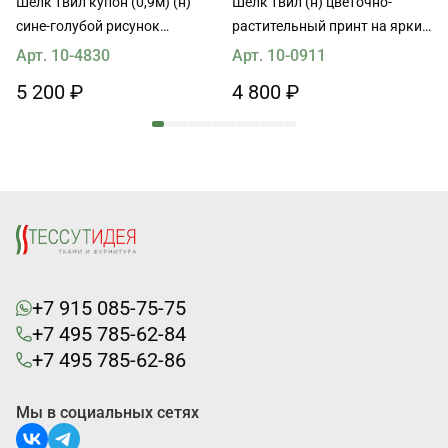
Шелк твил купон (0,9м) (н)
Шелк твил (н) цветочно-
сине-голубой рисунок
растительный принт на ярких
калейдоскоп
полосках в стиле Oscar de la
Арт. 10-4830
Арт. 10-0911
Renta
5 200 ₽
4 800 ₽
+7 915 085-75-75
+7 495 785-62-84
+7 495 785-62-86
Мы в социальных сетях