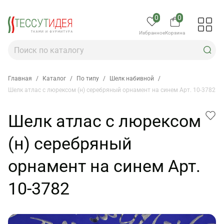
0
0
Избранное
Корзина
Главная
/
Каталог
/
По типу
/
Шелк набивной
/
Шелк атлас с люрексом (н) серебряный орнамент на синем Арт. 10-3782
Шелк атлас с люрексом
(н) серебряный
орнамент на синем Арт.
10-3782