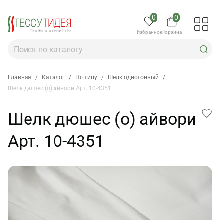
0
0
Избранное
Корзина
Главная
/
Каталог
/
По типу
/
Шелк однотонный
/
Шелк дюшес (о) айвори Арт. 10-4351
Шелк дюшес (о) айвори
Арт. 10-4351