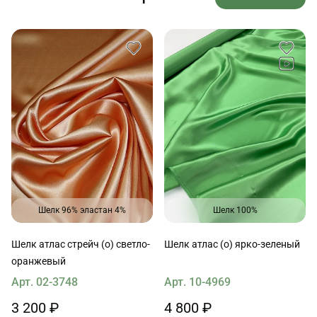
Шелк 96% эластан 4%
Шелк 100%
Шелк атлас стрейч (о) светло-
Шелк атлас (о) ярко-зеленый
оранжевый
Арт. 02-3748
Арт. 10-4969
3 200 ₽
4 800 ₽