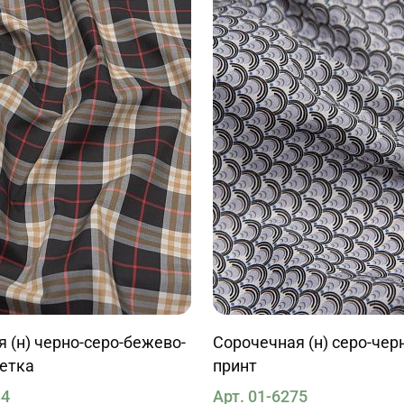
 (н) черно-серо-бежево-
Сорочечная (н) серо-чер
летка
принт
34
Арт. 01-6275