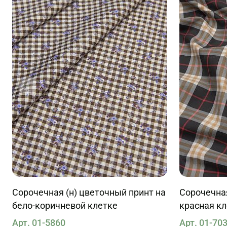
Сорочечная (н) цветочный принт на
Сорочечная
бело-коричневой клетке
красная к
Арт. 01-5860
Арт. 01-70