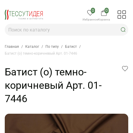
0
0
Избранное
Корзина
Главная
/
Каталог
/
По типу
/
Батист
/
Батист (о) темно-коричневый Арт. 01-7446
Батист (о) темно-
коричневый Арт. 01-
7446