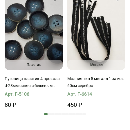
Пластик
Металл
Пуговица пластик 4 прокола
Молния тип 5 металл 1 замок
d-28мм синяя с бежевым
60см серебро
ободком
Арт. F-5106
Арт. F-6614
80 ₽
450 ₽