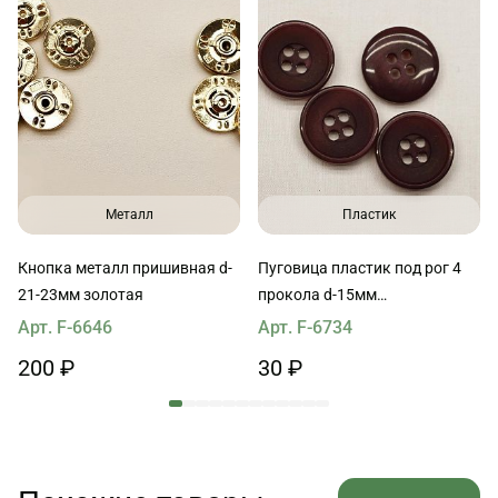
Металл
Пластик
Кнопка металл пришивная d-
Пуговица пластик под рог 4
21-23мм золотая
прокола d-15мм
баклажановая
Арт. F-6646
Арт. F-6734
200 ₽
30 ₽