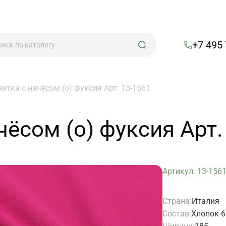
+7 495
нитка с начёсом (о) фуксия Арт. 13-1561
ачёсом (о) фуксия Арт.
Артикул: 13-156
Страна:
Италия
Состав:
Хлопок 