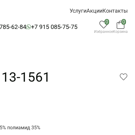
Услуги
Акции
Контакты
0
0
 785-62-84
+7 915 085-75-75
Избранное
Корзина
 13-1561
1
65% полиамид 35%