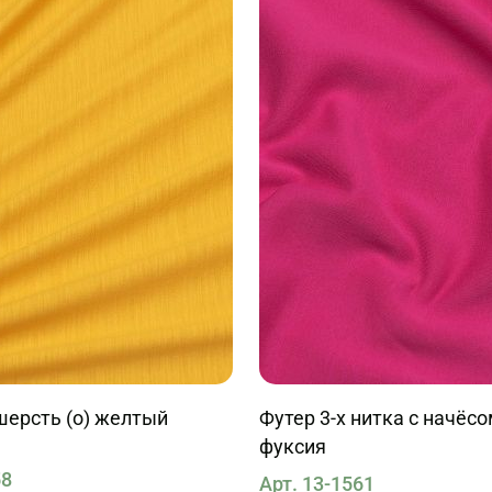
шерсть (о) желтый
Футер 3-х нитка с начёсо
фуксия
58
Арт. 13-1561