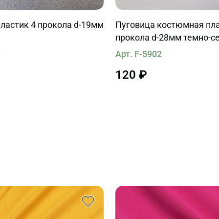
ластик 4 прокола d-19мм
Пуговица костюмная пла
прокола d-28мм темно-се
бежевыми вкраплениям
8
Арт. F-5902
120 ₽