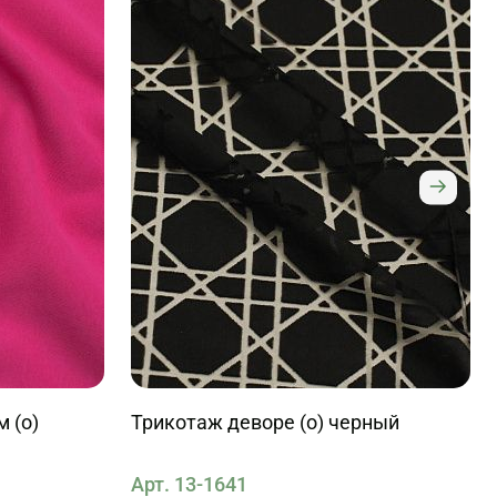
м (о)
Трикотаж деворе (о) черный
Арт. 13-1641