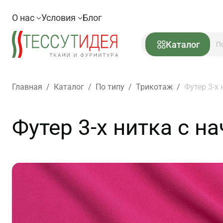
О нас
Условия
Блог
Каталог
Главная
/
Каталог
/
По типу
/
Трикотаж
/
Футер 3-х 
Футер 3-х нитка с н