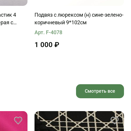
стик 4
Подвяз с люрексом (н) сине-зелено-
рая с
коричневый 9*102см
и
Арт. F-4078
1 000 ₽
Смотреть все