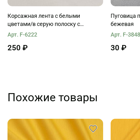
Корсажная лента с белыми
Пуговица п
цветами/в серую полоску с
бежевая
кружевом
Арт. F-6222
Арт. F-384
250 ₽
30 ₽
Похожие товары