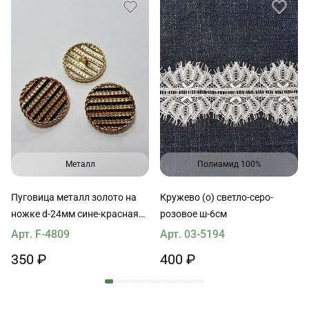
Металл
Полиамид 100%
Пуговица металл золото на
Кружево (о) светло-серо-
ножке d-24мм сине-красная
розовое ш-6см
полоска
Арт. F-4809
Арт. 03-5194
350 ₽
400 ₽