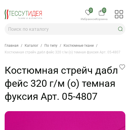
0
0
Избранное
Корзина
Главная
/
Каталог
/
По типу
/
Костюмные ткани
/
Костюмная стрейч дабл фейс 320 г/м (о) темная фуксия Арт. 05-4807
Костюмная стрейч дабл
фейс 320 г/м (о) темная
фуксия Арт. 05-4807