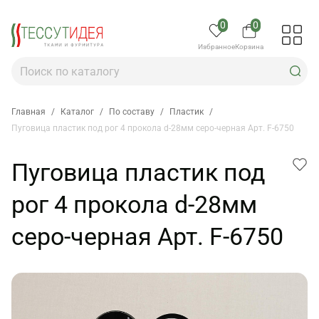
0
0
Избранное
Корзина
Главная
/
Каталог
/
По составу
/
Пластик
/
Пуговица пластик под рог 4 прокола d-28мм серо-черная Арт. F-6750
Пуговица пластик под
рог 4 прокола d-28мм
серо-черная Арт. F-6750