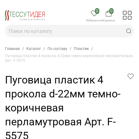
0
0
Избранное
Корзина
Главная
/
Каталог
/
По составу
/
Пластик
/
Пуговица пластик 4 прокола d-22мм темно-коричневая перламутровая
Арт. F-5575
Пуговица пластик 4
прокола d-22мм темно-
коричневая
перламутровая Арт. F-
5575