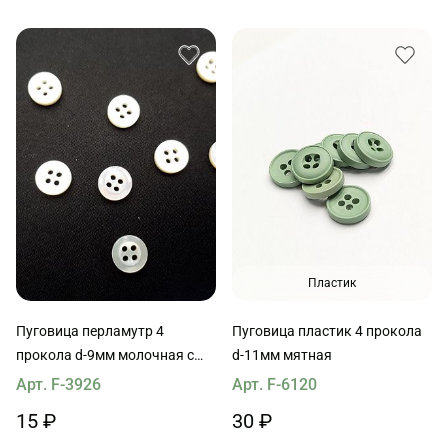
Пластик
Пуговица перламутр 4
Пуговица пластик 4 прокола
прокола d-9мм молочная с
d-11мм мятная
ободком
Арт. F-3926
Арт. F-6120
15 ₽
30 ₽