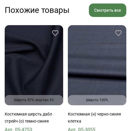
Похожие товары
Смотреть все
Шерсть 97% эластан 3%
Шерсть 100%
Костюмная шерсть дабл
Костюмная (н) черно-синяя
стрейч (о) темно-синяя
клетка
Арт. 05-4753
Арт. 05-3055