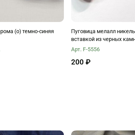
рома (о) темно-синяя
Пуговица мелалл никель
вставкой из черных кам
2
Арт. F-5556
200 ₽