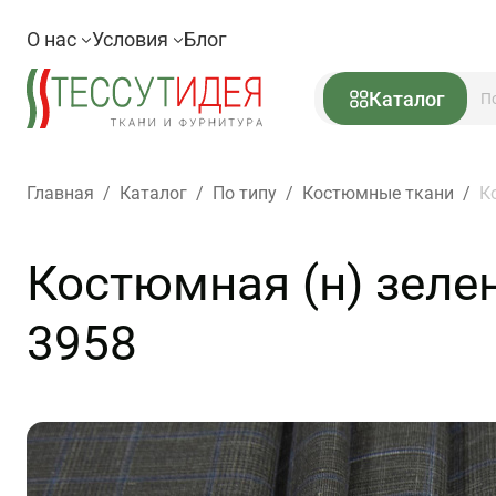
О нас
Условия
Блог
Каталог
Главная
/
Каталог
/
По типу
/
Костюмные ткани
/
К
Костюмная (н) зелен
3958