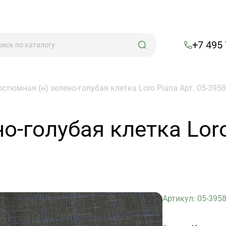
+7 495
остюмная (н) зелено-голубая клетка Loro Piana Арт. 05-3958
о-голубая клетка Loro
Артикул: 05-395