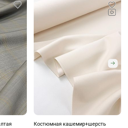
елтая
Костюмная кашемир+шерсть