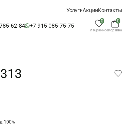
Услуги
Акции
Контакты
0
0
 785-62-84
+7 915 085-75-75
Избранное
Корзина
7313
3
д 100%