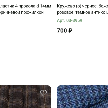
ластик 4 прокола d-14мм
Кружево (о) черное, беж
коричневой прожилкой
розовое, темное антико 
Solstiss
9
Арт. 03-3959
700 ₽