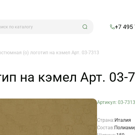
+7 495
остюмная (о) логотип на кэмел Арт. 03-7313
ип на кэмел Арт. 03-
Артикул: 03-731
Страна:
Италия
Состав:
Полиами