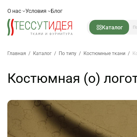
О нас
Условия
Блог
Каталог
Главная
/
Каталог
/
По типу
/
Костюмные ткани
/
К
Костюмная (о) логот