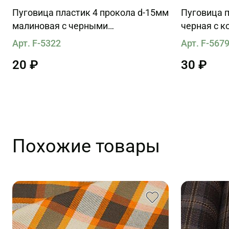
Пуговица пластик 4 прокола d-15мм
Пуговица п
малиновая с черными
черная с 
вкраплениями
Арт. F-5322
Арт. F-567
20 ₽
30 ₽
Похожие товары