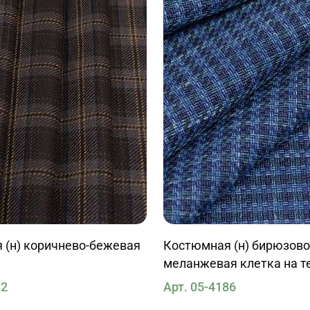
 (н) коричнево-бежевая
Костюмная (н) бирюзово
меланжевая клетка на т
12
Арт. 05-4186