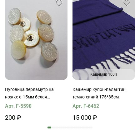
Кашемир 100%
Пуговица перламутр на
Кашемир купон-палантин
ножке d-15мм белая
темно-синий 175*85см
фактурная
Арт. F-5598
Арт. F-6462
200 ₽
15 000 ₽