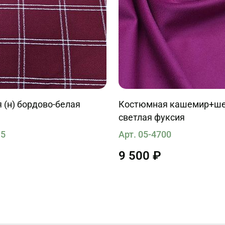
 (н) бордово-белая
Костюмная кашемир+шер
светлая фуксия
15
Арт. 05-4700
9 500 ₽