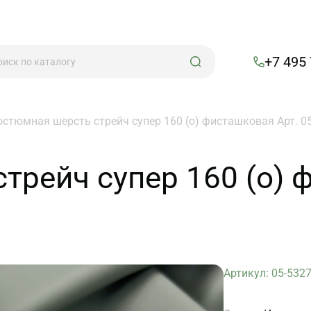
+7 495
остюмная шерсть стрейч супер 160 (о) фисташковая Арт. 0
трейч супер 160 (о) 
Артикул: 05-532