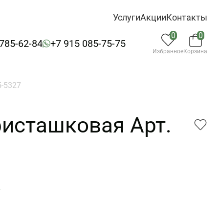
Услуги
Акции
Контакты
0
0
 785-62-84
+7 915 085-75-75
Избранное
Корзина
5-5327
фисташковая Арт.
7