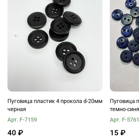
Пуговица пластик 4 прокола d-20мм
Пуговица п
черная
темно-син
Арт. F-7159
Арт. F-576
40 ₽
15 ₽