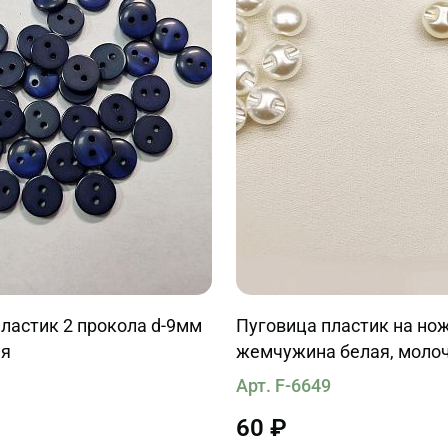
ластик 2 прокола d-9мм
Пуговица пластик на но
яя
жемчужина белая, моло
1
Арт. F-6649
60 ₽