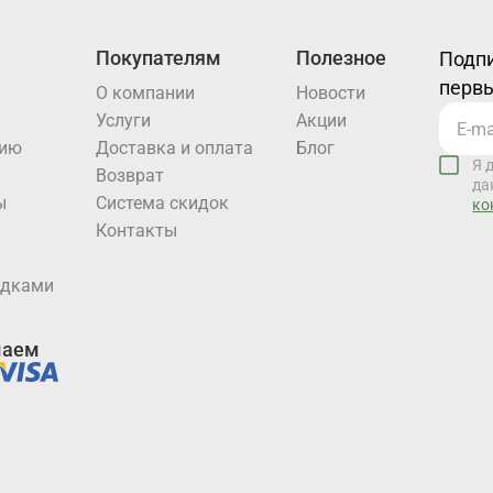
Покупателям
Полезное
Подпи
первы
О компании
Новости
Услуги
Акции
нию
Доставка и оплата
Блог
Я 
Возврат
да
ы
Система скидок
ко
Контакты
идками
маем