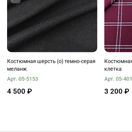
Костюмная шерсть (о) темно-серая
Костюмная
меланж
клетка
Арт. 05-5153
Арт. 05-40
4 500 ₽
3 200 ₽