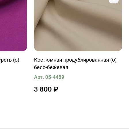
сть (о)
Костюмная продублированная (о)
бело-бежевая
Арт. 05-4489
3 800 ₽