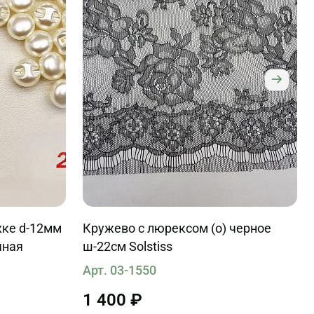
жке d-12мм
Кружево с люрексом (о) черное
чная
ш-22см Solstiss
Арт. 03-1550
1 400 ₽