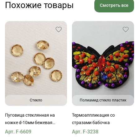
Похожие товары
Смотреть все
Стекло
Полиамид стекло пластик
Пуговица стеклянная на
Термоаппликация со
ножке d-10мм бежевая
стразами бабочка
прозрачная
Арт. F-6609
Арт. F-3238