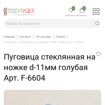
0
0
Избранное
Корзина
Главная
/
Каталог
/
По составу
/
Стекло
/
Пуговица стеклянная на ножке d-11мм голубая Арт. F-6604
Пуговица стеклянная на
ножке d-11мм голубая
Арт. F-6604