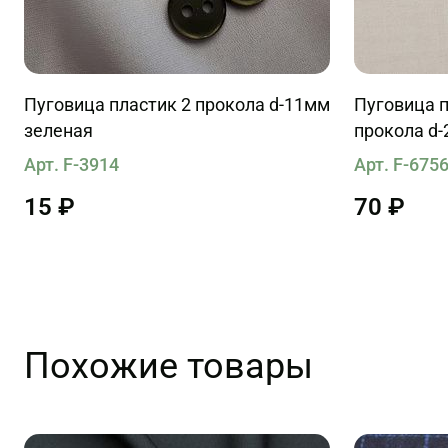
Пуговица пластик 2 прокола d-11мм
Пуговица п
зеленая
прокола d-
черно-мол
Арт. F-3914
Арт. F-675
15 ₽
70 ₽
Похожие товары