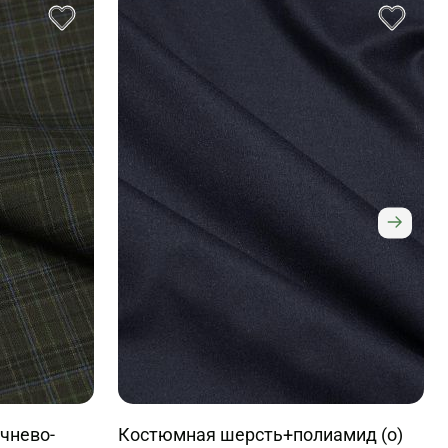
чнево-
Костюмная шерсть+полиамид (о)