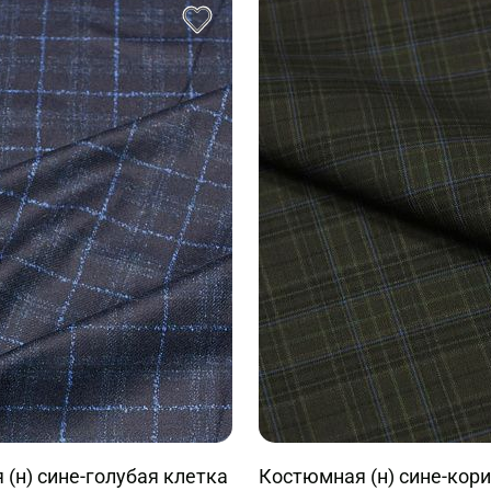
(н) сине-голубая клетка
Костюмная (н) сине-кори