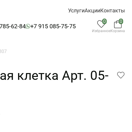
Услуги
Акции
Контакты
0
0
 785-62-84
+7 915 085-75-75
Избранное
Корзина
807
я клетка Арт. 05-
7