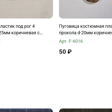
ластик под рог 4
Пуговица костюмная пла
25мм коричневая с
прокола d-20мм коричне
очными вкраплениями
перламутровая
6
Арт. F-6016
50 ₽