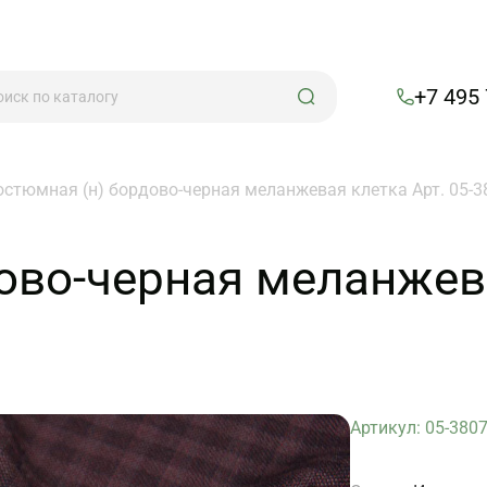
+7 495
остюмная (н) бордово-черная меланжевая клетка Арт. 05-3
ово-черная меланжева
Артикул: 05-380