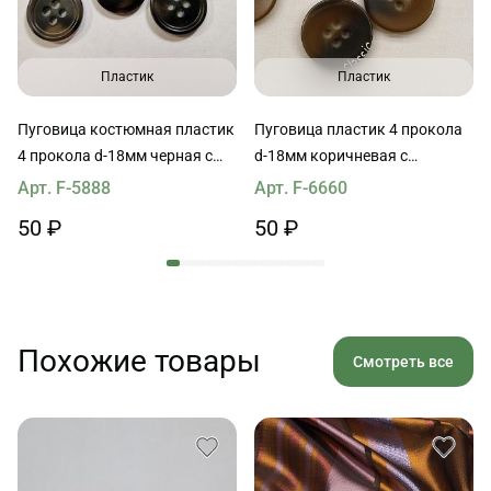
Пластик
Пластик
Пуговица костюмная пластик
Пуговица пластик 4 прокола
4 прокола d-18мм черная с
d-18мм коричневая с
серыми вкраплениями
надписью
Арт. F-5888
Арт. F-6660
50 ₽
50 ₽
Похожие товары
Смотреть все