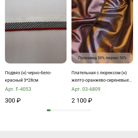
Полиамид 50% люрекс 50%
Подвяз (н) черно-бело-
Плательная с люрексом (н)
красный 3*28см
желто-оранжево-сиреневые
полосы
Арт. F-4053
Арт. 03-6809
300 ₽
2 100 ₽