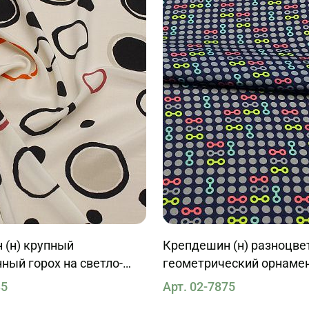
 (н) крупный
Крепдешин (н) разноцв
ный горох на светло-
геометрический орнамен
35
Арт. 02-7875