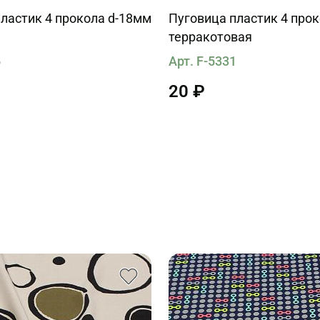
ластик 4 прокола d-18мм
Пуговица пластик 4 про
терракотовая
6
Арт. F-5331
20 ₽