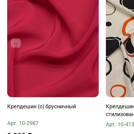
Крепдешин (о) брусничный
Крепдешин
стилизован
бежевом
Арт. 10-2987
Арт. 10-41