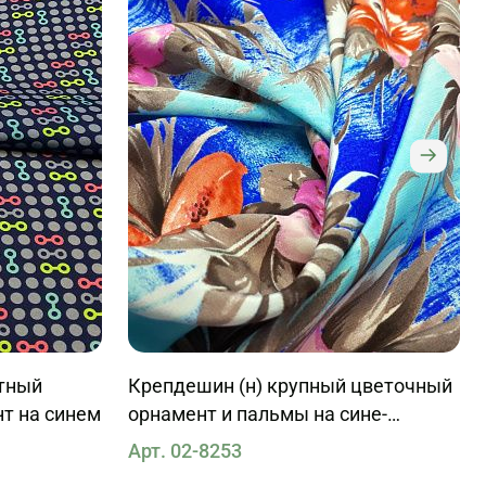
етный
Крепдешин (н) крупный цветочный
т на синем
орнамент и пальмы на сине-
голубом
Арт. 02-8253