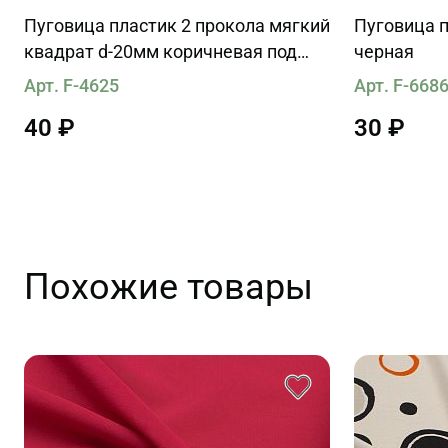
Пуговица пластик 2 прокола мягкий
Пуговица п
квадрат d-20мм коричневая под
черная
кожу
Арт. F-4625
Арт. F-668
40 ₽
30 ₽
Похожие товары