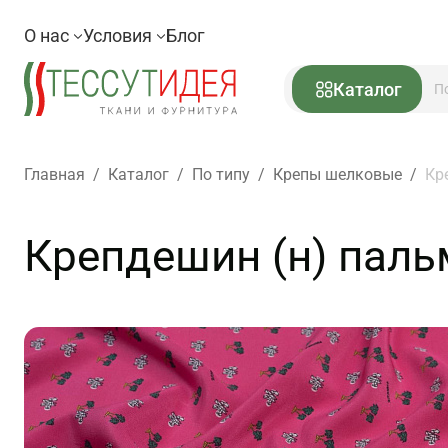
О нас
Условия
Блог
Каталог
Главная
/
Каталог
/
По типу
/
Крепы шелковые
/
Кр
Крепдешин (н) паль