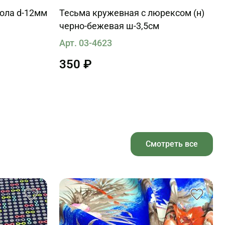
кола d-12мм
Тесьма кружевная с люрексом (н)
черно-бежевая ш-3,5см
Арт. 03-4623
350 ₽
Смотреть все