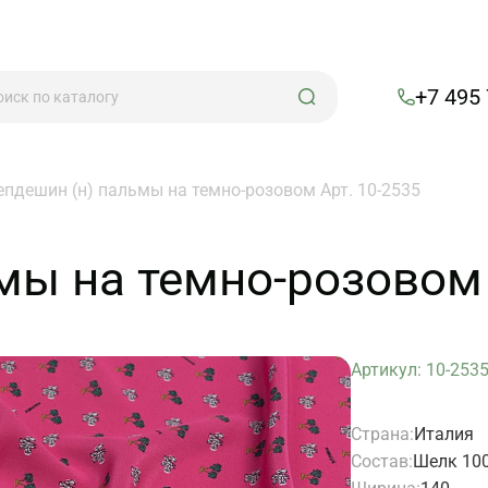
+7 495
епдешин (н) пальмы на темно-розовом Арт. 10-2535
мы на темно-розовом 
Артикул: 10-253
Страна:
Италия
Состав:
Шелк 10