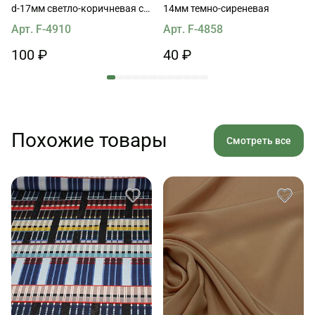
d-17мм светло-коричневая с
14мм темно-сиреневая
прожилками
Арт. F-4910
Арт. F-4858
100 ₽
40 ₽
Похожие товары
Смотреть все