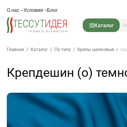
О нас
Условия
Блог
Каталог
Главная
/
Каталог
/
По типу
/
Крепы шелковые
/
Кр
Крепдешин (о) темн