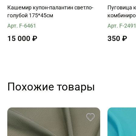
Кашемир купон-палантин светло-
Пуговица к
голубой 175*45см
комбиниро
Cavalli
Арт. F-6461
Арт. F-249
15 000 ₽
350 ₽
Похожие товары