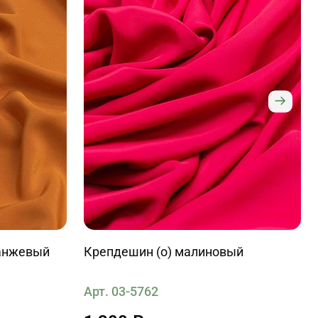
ранжевый
Крепдешин (о) малиновый
Арт. 03-5762