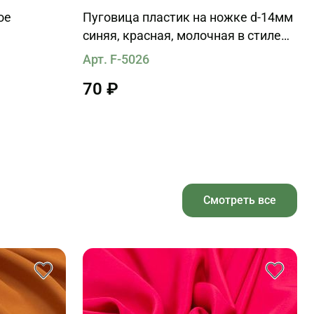
ое
Пуговица пластик на ножке d-14мм
синяя, красная, молочная в стиле
Gucci
Арт. F-5026
70 ₽
Смотреть все