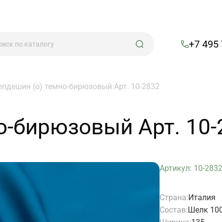
+7 495
епдешин (о) темно-бирюзовый Арт. 10-2832
о-бирюзовый Арт. 10-
Артикул: 10-283
Страна:
Италия
Состав:
Шелк 10