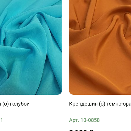
(о) голубой
Крепдешин (о) темно-о
81
Арт. 10-0858