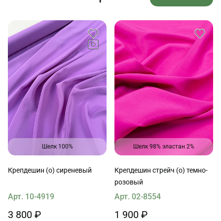
Шелк 100%
Шелк 98% эластан 2%
Крепдешин (о) сиреневый
Крепдешин стрейч (о) темно-
розовый
Арт. 10-4919
Арт. 02-8554
3 800 ₽
1 900 ₽