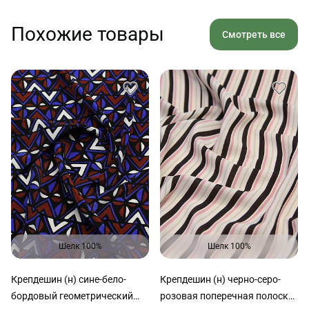
Похожие товары
Смотреть все
Шелк 100%
Шелк 100%
Крепдешин (н) сине-бело-
Крепдешин (н) черно-серо-
бордовый геометрический
розовая поперечная полоска