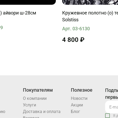
) айвори ш-28см
Кружевное полотно (о) т
Solstiss
09
Арт. 03-6130
4 800 ₽
Покупателям
Полезное
Подпи
первы
О компании
Новости
Услуги
Акции
нию
Доставка и оплата
Блог
Я 