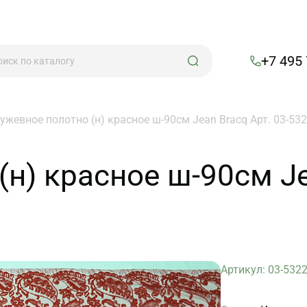
+7 495
ужевное полотно (н) красное ш-90см Jean Bracq Арт. 03-53
н) красное ш-90см Je
Артикул: 03-532