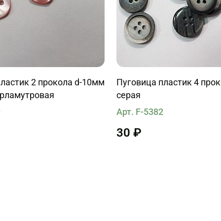
ластик 2 прокола d-10мм
Пуговица пластик 4 про
ерламутровая
серая
9
Арт. F-5382
30 ₽