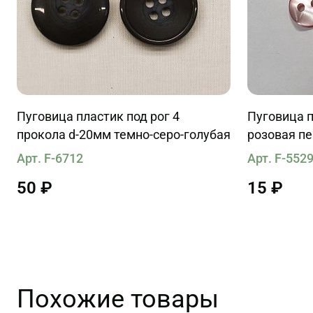
Пуговица пластик под рог 4
Пуговица п
прокола d-20мм темно-серо-голубая
розовая п
Арт. F-6712
Арт. F-552
50 ₽
15 ₽
Похожие товары