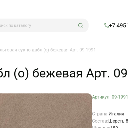
+7 495
льтовая сукно дабл (о) бежевая Арт. 09-1991
л (о) бежевая Арт. 0
Артикул: 09-199
Страна:
Италия
Состав:
Шерсть 