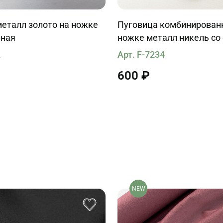
еталл золото на ножке
Пуговица комбинирован
рная
ножке металл никель со
молочной вставкой d-26
2
Арт. F-7234
600 ₽
NEW