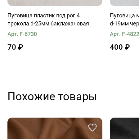
Пуговица пластик под рог 4
Пуговица м
прокола d-25мм баклажановая
d-19мм че
Арт. F-6730
Арт. F-482
70 ₽
400 ₽
Похожие товары