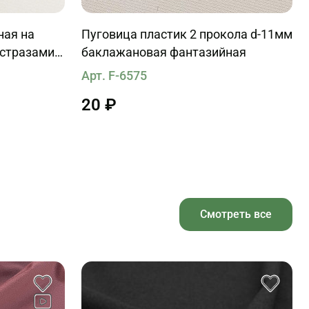
ная на
Пуговица пластик 2 прокола d-11мм
 стразами и
баклажановая фантазийная
мм
Арт. F-6575
20 ₽
Смотреть все