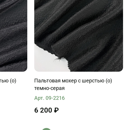
тью (о)
Пальтовая мохер с шерстью (о)
темно-серая
Арт. 09-2216
6 200 ₽