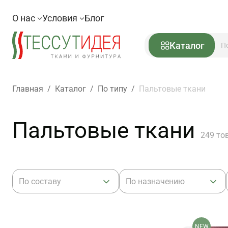
О нас
Условия
Блог
Каталог
Главная
/
Каталог
/
По типу
/
Пальтовые ткани
Пальтовые ткани
249 то
По составу
По назначению
NEW