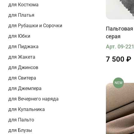
для Костюма
для Платья
для Рубашки и Сорочки
Пальтовая
для Юбки
серая
Арт. 09-22
для Пиджака
для Жакета
7 500 ₽
для Джинсов
для Свитера
NEW
для Джемпера
для Вечернего наряда
для Купальника
для Пальто
для Блузы