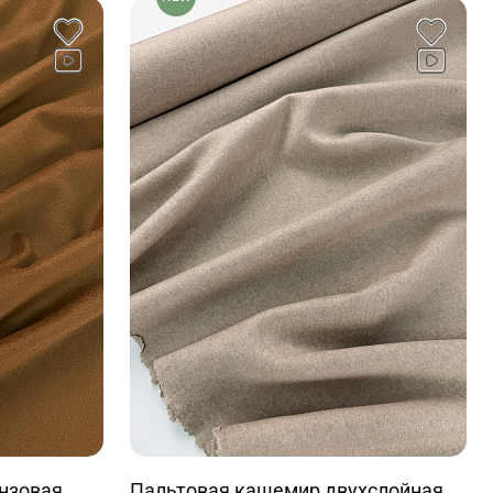
онзовая
Пальтовая кашемир двухслойная