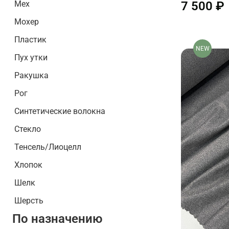
Мех
7 500 ₽
Мохер
Пластик
NEW
Пух утки
Ракушка
Рог
Синтетические волокна
Стекло
Тенсель/Лиоцелл
Хлопок
Шелк
Шерсть
По назначению