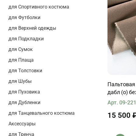
для Спортивного костюма
для Футболки
для Верхней одежды
для Подкладки
для Сумок
для Плаща
для Толстовки
для Шубы
Пальтовая
для Пуховика
дабл (о) б
Арт. 09-22
для Дубленки
для Танцевального костюма
15 500 
Аксессуары
для Тренча