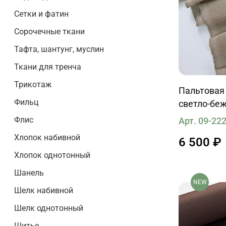
Сетки и фатин
Сорочечные ткани
Тафта, шантунг, муслин
Ткани для тренча
Трикотаж
Пальтовая 
Фильц
светло-бе
Флис
Арт. 09-22
Хлопок набивной
6 500 ₽
Хлопок однотонный
Шанель
NEW
Шелк набивной
Шелк однотонный
Шитье