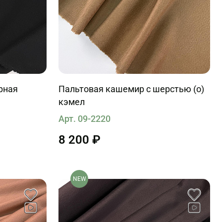
рная
Пальтовая кашемир с шерстью (о)
кэмел
Арт. 09-2220
8 200 ₽
NEW