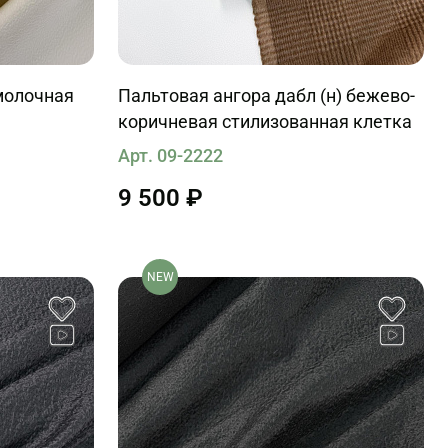
молочная
Пальтовая ангора дабл (н) бежево-
коричневая стилизованная клетка
Арт. 09-2222
9 500 ₽
NEW