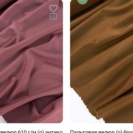
велюр 610 г/м (о) антико
Пальтовая велюр (о) бр