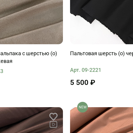
альпака с шерстью (о)
Пальтовая шерсть (о) че
жевая
Арт. 09-2221
23
5 500 ₽
NEW