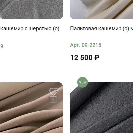
 кашемир с шерстью (о)
Пальтовая кашемир (о) 
Арт. 09-2215
19
12 500 ₽
NEW