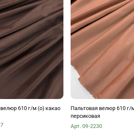
велюр 610 г/м (о) какао
Пальтовая велюр 610 г/м
персиковая
27
Арт. 09-2230