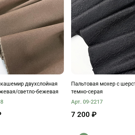
 кашемир двухслойная
Пальтовая мохер с шерс
ежевая/светло-бежевая
темно-серая
18
Арт. 09-2217
₽
7 200 ₽