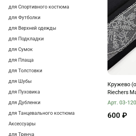
для Спортивного костюма
для Футболки
для Верхней одежды
для Подкладки
для Сумок
для Плаща
для Толстовки
для Шубы
Кружево (о) м
для Пуховика
Riechers M
Арт. 03-12
для Дубленки
для Танцевального костюма
600 ₽
Аксессуары
для Тренча