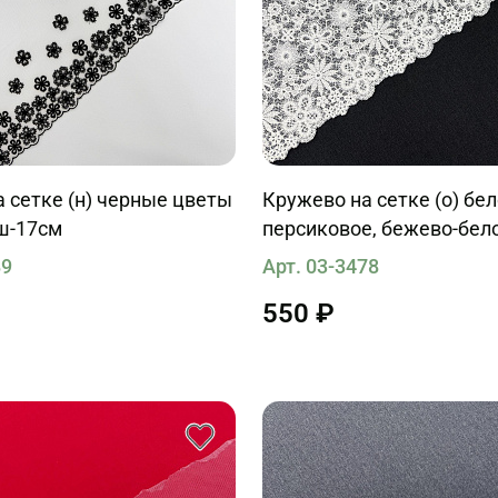
 сетке (н) черные цветы
Кружево на сетке (о) бел
ш-17см
персиковое, бежево-бел
ш-17см
89
Арт. 03-3478
550 ₽