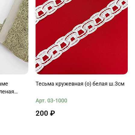
аме
Тесьма кружевная (о) белая ш.3см
еленая
Арт. 03-1000
200 ₽