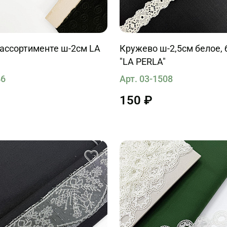
 ассортименте ш-2см LA
Кружево ш-2,5см белое,
"LA PERLA"
46
Арт. 03-1508
150 ₽