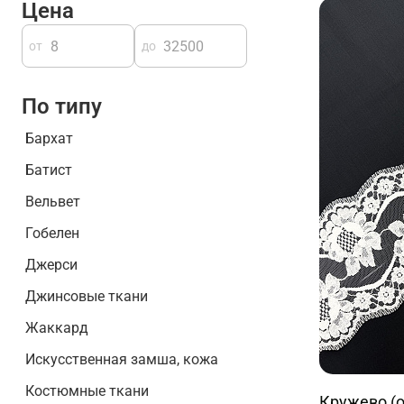
Цена
от
до
По типу
Бархат
Батист
Вельвет
Гобелен
Джерси
Джинсовые ткани
Жаккард
Искусственная замша, кожа
Костюмные ткани
Кружево (о