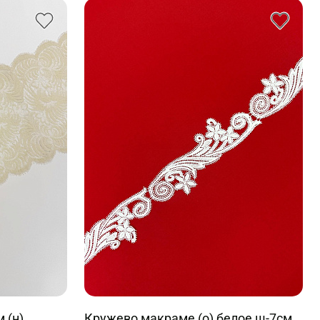
 (н)
Кружево макраме (о) белое ш-7см