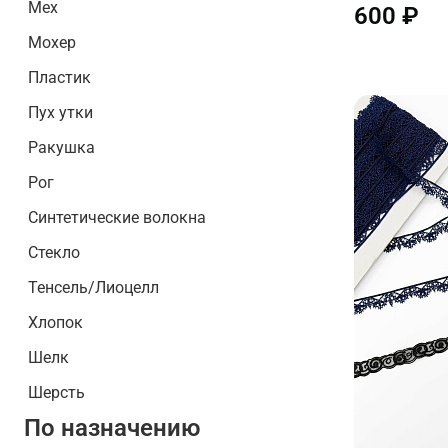
Мех
600 ₽
Мохер
Пластик
Пух утки
Ракушка
Рог
Синтетические волокна
Стекло
Тенсель/Лиоцелл
Хлопок
Шелк
Шерсть
По назначению