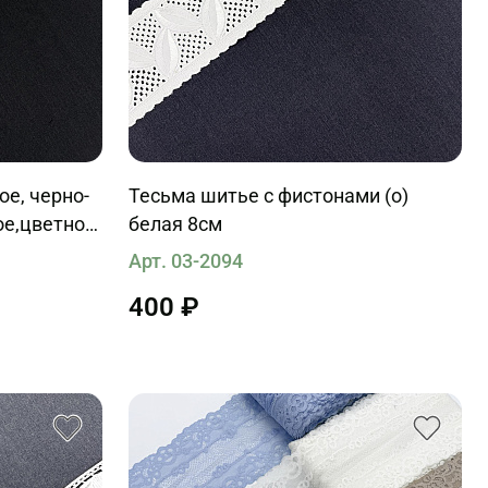
ое, черно-
Тесьма шитье с фистонами (о)
ое,цветное
белая 8см
Арт. 03-2094
400 ₽