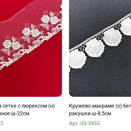
 сетке с люрексом (н)
Кружево макраме (о) бе
чное ш-22см
ракушки ш-8,5см
12
Арт. 03-3453