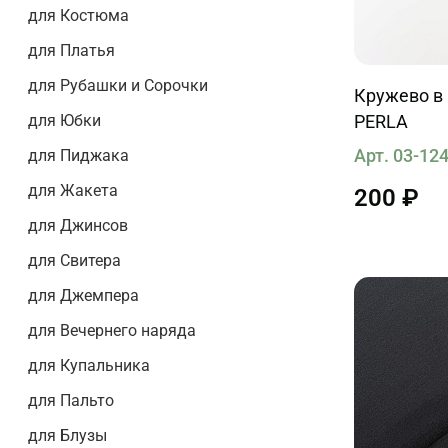
для Костюма
для Платья
для Рубашки и Сорочки
Кружево в
для Юбки
PERLA
Арт. 03-12
для Пиджака
для Жакета
200 ₽
для Джинсов
для Свитера
для Джемпера
для Вечернего наряда
для Купальника
для Пальто
для Блузы