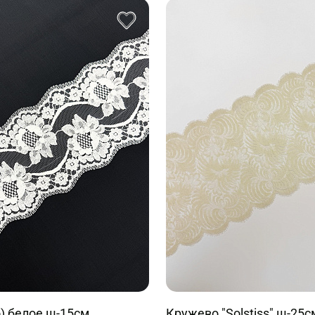
) белое ш-15см
Кружево "Solstiss" ш-25см