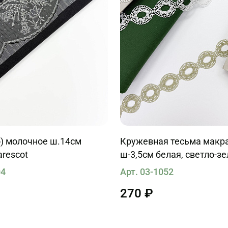
олочное ш.14см
Кружевная тесьма макр
arescot
ш-3,5см белая, светло-з
Blumarine
04
Арт. 03-1052
270 ₽