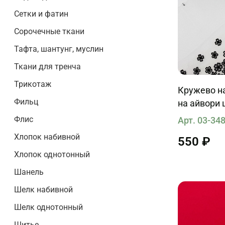
Сетки и фатин
Сорочечные ткани
Тафта, шантунг, муслин
Ткани для тренча
Трикотаж
Кружево на
Фильц
на айвори 
Флис
Арт. 03-34
Хлопок набивной
550 ₽
Хлопок однотонный
Шанель
Шелк набивной
Шелк однотонный
Шитье