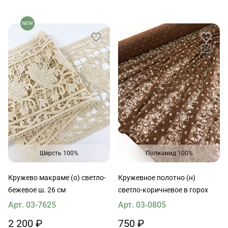
NEW
Шерсть 100%
Полиамид 100%
Кружево макраме (о) светло-
Кружевное полотно (н)
бежевое ш. 26 см
светло-коричневое в горох
Арт. 03-7625
Арт. 03-0805
2 200 ₽
750 ₽