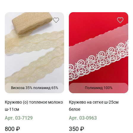
Вискоза 35% полиамид 65%
Полиамид 100%
Кружево (о) топленое молоко
Кружево на сетке ш-25см
ш-11см
белое
Арт. 03-7129
Арт. 03-0963
800 ₽
350 ₽