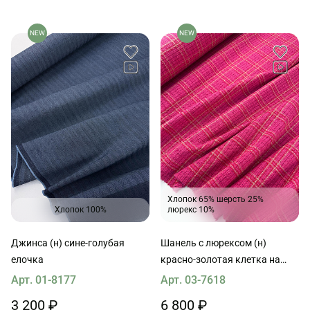
NEW
NEW
Хлопок 65% шерсть 25%
Хлопок 100%
люрекс 10%
Джинса (н) сине-голубая
Шанель с люрексом (н)
елочка
красно-золотая клетка на
розовом
Арт. 01-8177
Арт. 03-7618
3 200 ₽
6 800 ₽