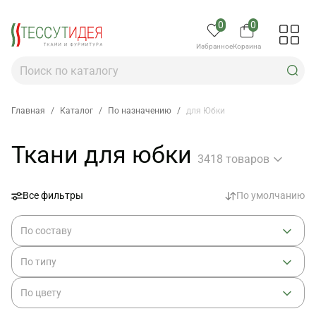
0
0
Избранное
Корзина
Главная
/
Каталог
/
По назначению
/
для Юбки
Ткани для юбки
3418 товаров
Все фильтры
По умолчанию
По составу
По типу
По цвету