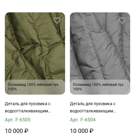
Полиамид 100% лебяжий пух
Полиамид 100% лебяжий пух
100%
100%
Деталь для пуховика с
Деталь для пуховика с
водоотталкивающим
водоотталкивающим
покрытием наполнитель пух
покрытием наполнитель пух
Арт. F-6505
Арт. F-6504
90*65см темное хаки
90*65см серая
10 000 ₽
10 000 ₽