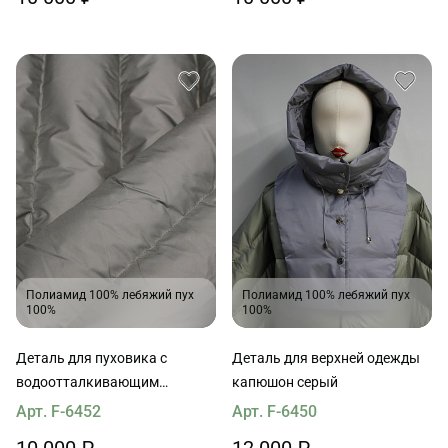
Полиамид 100% лебяжий пух
Полиамид 100% лебяжий пух
100%
100%
Деталь для пуховика с
Деталь для верхней одежды
водоотталкивающим
капюшон серый
покрытием наполнитель пух
Арт. F-6452
Арт. F-6450
90*65см хаки
10 000 ₽
12 000 ₽