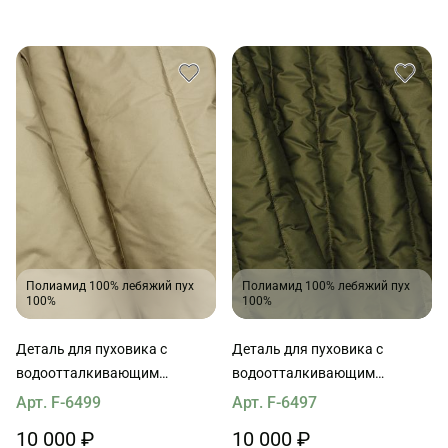
Полиамид 100% лебяжий пух
Полиамид 100% лебяжий пух
100%
100%
Деталь для пуховика с
Деталь для пуховика с
водоотталкивающим
водоотталкивающим
покрытием наполнитель пух
покрытием наполнитель пух
Арт. F-6499
Арт. F-6497
90*65см серо-бежевая
90*65см темное хаки
10 000 ₽
10 000 ₽