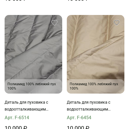
Полиамид 100% лебяжий пух
Полиамид 100% лебяжий пух
100%
100%
Деталь для пуховика с
Деталь для пуховика с
водоотталкивающим
водоотталкивающим
покрытием наполнитель пух
покрытием наполнитель пух
Арт. F-6514
Арт. F-6454
90*65см светло-серая
90*65см светло-бежевая
10 000 ₽
10 000 ₽