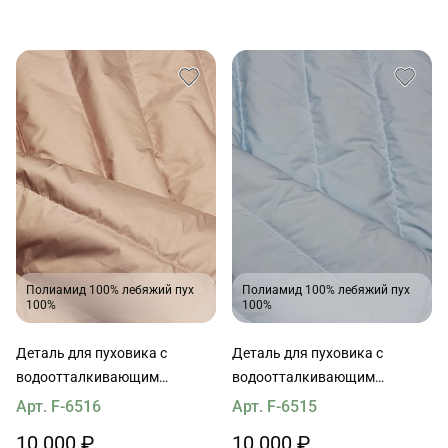
Полиамид 100% лебяжий пух
Полиамид 100% лебяжий пух
100%
100%
Деталь для пуховика с
Деталь для пуховика с
водоотталкивающим
водоотталкивающим
покрытием наполнитель пух
покрытием наполнитель пух
Арт. F-6516
Арт. F-6515
90*65см светлая лаванда
90*65см голубая
10 000 ₽
10 000 ₽