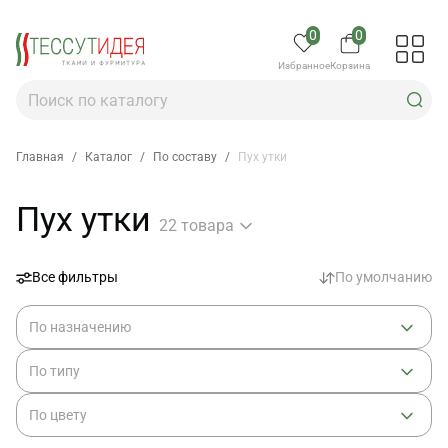
0
0
Избранное
Корзина
Главная
/
Каталог
/
По составу
/
Пух утки
Пух утки
22 товара
Все фильтры
По умолчанию
По назначению
По типу
По цвету