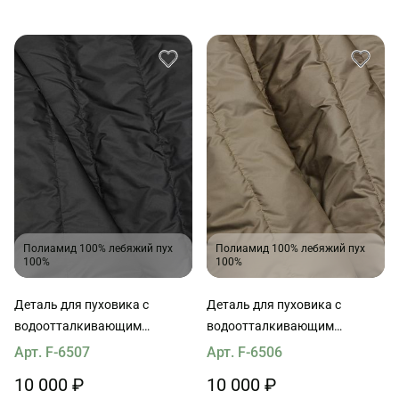
Полиамид 100% лебяжий пух
Полиамид 100% лебяжий пух
100%
100%
Деталь для пуховика с
Деталь для пуховика с
водоотталкивающим
водоотталкивающим
покрытием наполнитель пух
покрытием наполнитель пух
Арт. F-6507
Арт. F-6506
90*65см черная
90*65см светло-коричневая
10 000 ₽
10 000 ₽