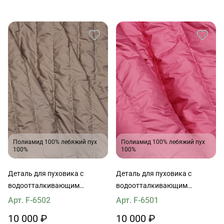
Полиамид 100% лебяжий пух
Полиамид 100% лебяжий пух
100%
100%
Деталь для пуховика с
Деталь для пуховика с
водоотталкивающим
водоотталкивающим
покрытием наполнитель пух
покрытием наполнитель пух
Арт. F-6502
Арт. F-6501
90*65см бежевая
90*65см розовая
10 000 ₽
10 000 ₽